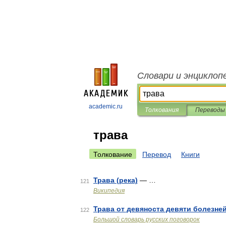
Словари и энциклоп
academic.ru
Толкования
Переводы
трава
Толкование
Перевод
Книги
Трава (река)
— …
121
Википедия
Трава от девяноста девяти болезне
122
Большой словарь русских поговорок