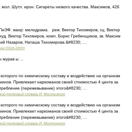
 мол. Шутл. ирон. Сигареты низкого качества. Максимов, 426
 ПиЭФ. жанр: мелодрама. реж. Виктор Тихомиров, сц. Виктор
худ. Виктор Тихомиров, комп. Борис Гребенщиков, зв. Максим
рий Назаров, Наташа Тихомирова.&#8230; …
в (1918-2003)
 ы мурав ы …
 которого по химическому составу и воздействию на организм
инов. Привлекает наркоманов своей стоимостью 4 цента за
отребление (пережевывание) этого&#8230; …
ий толковый словарь И. Мостицкого
 которого по химическому составу и воздействию на организм
инов. Привлекает наркоманов своей стоимостью 4 цента за
отребление (пережевывание) этого&#8230; …
ий толковый словарь И. Мостицкого