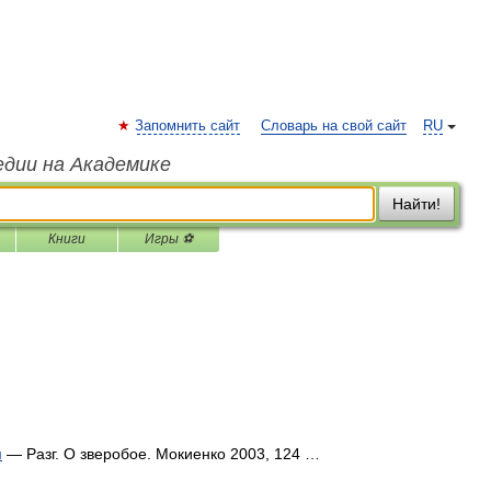
Запомнить сайт
Словарь на свой сайт
RU
едии на Академике
Найти!
Книги
Игры ⚽
й
— Разг. О зверобое. Мокиенко 2003, 124 …