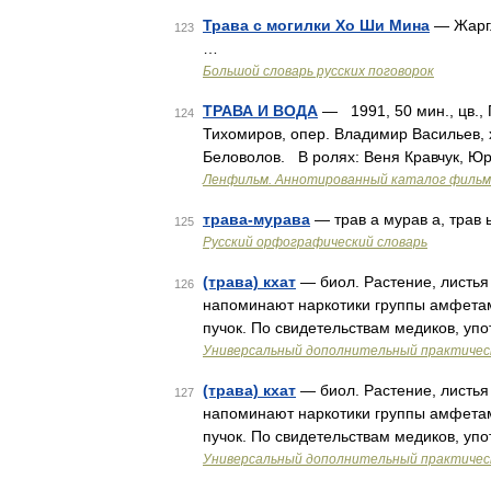
Трава с могилки Хо Ши Мина
— Жарг.
123
…
Большой словарь русских поговорок
ТРАВА И ВОДА
— 1991, 50 мин., цв.,
124
Тихомиров, опер. Владимир Васильев, 
Беловолов. В ролях: Веня Кравчук, Ю
Ленфильм. Аннотированный каталог фильмо
трава-мурава
— трав а мурав а, трав
125
Русский орфографический словарь
(трава) кхат
— биол. Растение, листья
126
напоминают наркотики группы амфетам
пучок. По свидетельствам медиков, уп
Универсальный дополнительный практическ
(трава) кхат
— биол. Растение, листья
127
напоминают наркотики группы амфетам
пучок. По свидетельствам медиков, уп
Универсальный дополнительный практическ