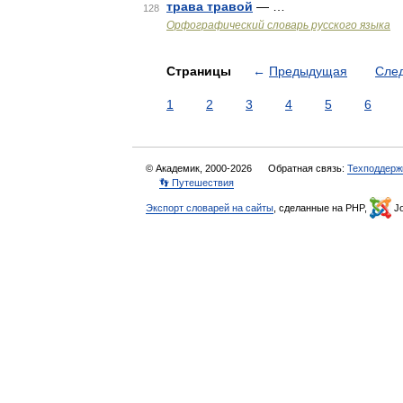
трава травой
— …
128
Орфографический словарь русского языка
Страницы
←
Предыдущая
Сле
1
2
3
4
5
6
© Академик, 2000-2026
Обратная связь:
Техподдерж
👣 Путешествия
Экспорт словарей на сайты
, сделанные на PHP,
Jo