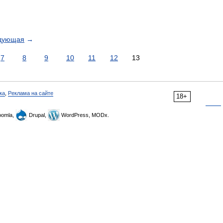
дующая
→
7
8
9
10
11
12
13
ка
,
Реклама на сайте
18+
omla,
Drupal,
WordPress, MODx.